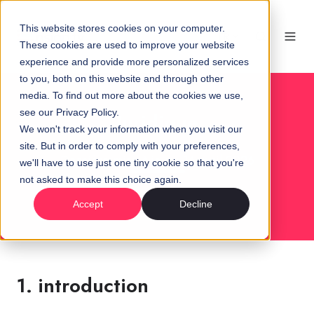
This website stores cookies on your computer.
FR
These cookies are used to improve your website
experience and provide more personalized services
to you, both on this website and through other
media. To find out more about the cookies we use,
see our Privacy Policy.
Juridique
We won't track your information when you visit our
site. But in order to comply with your preferences,
Dernière mise à jour : 16 avril 2026
we'll have to use just one tiny cookie so that you're
not asked to make this choice again.
Accept
Decline
1. introduction