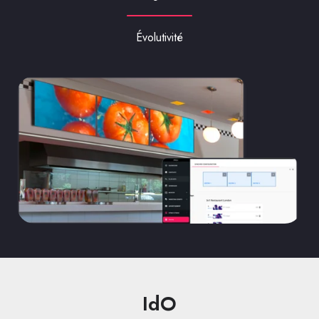
Évolutivité
IdO